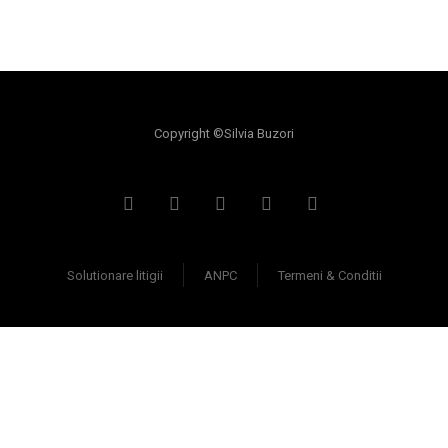
Copyright ©Silvia Buzori
Solutionare litigii
ANPC
Termeni & Conditii